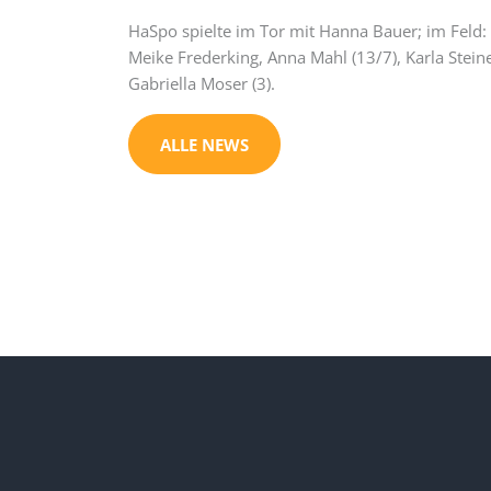
HaSpo spielte im Tor mit Hanna Bauer; im Feld: L
Meike Frederking, Anna Mahl (13/7), Karla Stein
Gabriella Moser (3).
ALLE NEWS