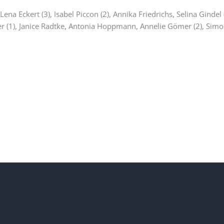
ena Eckert (3), Isabel Piccon (2), Annika Friedrichs, Selina Gindel
er (1), Janice Radtke, Antonia Hoppmann, Annelie Gömer (2), Simo