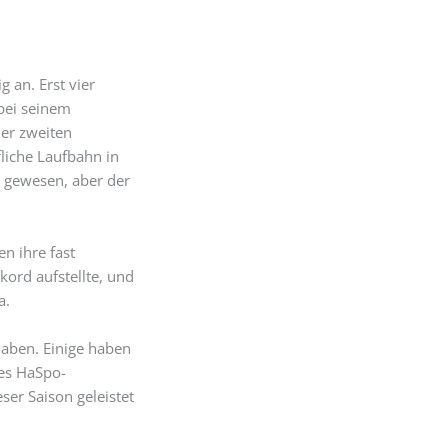
 an. Erst vier
 bei seinem
er zweiten
liche Laufbahn in
n gewesen, aber der
n ihre fast
kord aufstellte, und
a.
haben. Einige haben
des HaSpo-
er Saison geleistet