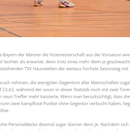
a Bayern der Männer die Vizemeisterschaft aus der Vorsaison wie
iel leichter als erwartet, denn trotz eines mehr denn je geschwäc
eststehenden TSV Haunstetten der weitaus höchste Saisonsieg mit 
nspruch nehmen, die wenigsten Gegentore aller Mannschaften zuge
f 23,62, während der zuvor in dieser Statistik noch mit zwei Tor
neun Treffer mehr kassierte. Wenn man berücksichtigt, dass die
brunn zwei kampflose Punkte ohne Gegentor verbucht haben, liegt
öher.
sche Personaldecke diesmal sogar dünner denn je. Nachdem sich d