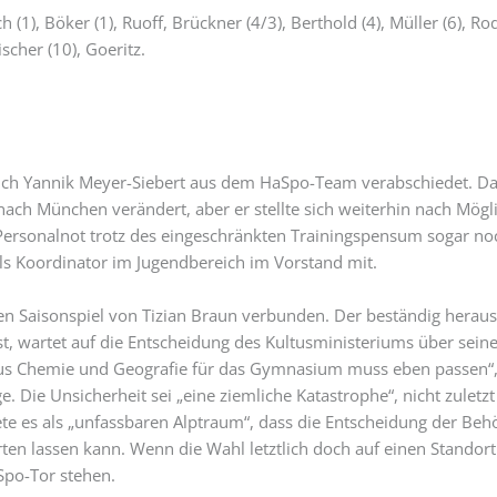
(1), Böker (1), Ruoff, Brückner (4/3), Berthold (4), Müller (6), Ro
scher (10), Goeritz.
ch Yannik Meyer-Siebert aus dem HaSpo-Team verabschiedet. D
nach München verändert, aber er stellte sich weiterhin nach Mögli
rsonalnot trotz des eingeschränkten Trainingspensum sogar no
ls Koordinator im Jugendbereich im Vorstand mit.
en Saisonspiel von Tizian Braun verbunden. Der beständig herau
st, wartet auf die Entscheidung des Kultusministeriums über seine
aus Chemie und Geografie für das Gymnasium muss eben passen“,
. Die Unsicherheit sei „eine ziemliche Katastrophe“, nicht zuletzt
es als „unfassbaren Alptraum“, dass die Entscheidung der Behö
ten lassen kann. Wenn die Wahl letztlich doch auf einen Standort
Spo-Tor stehen.