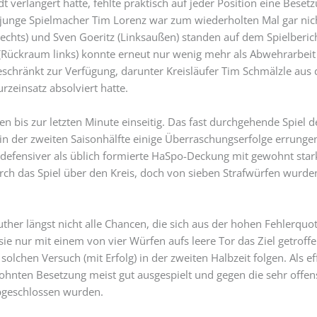
verlängert hatte, fehlte praktisch auf jeder Position eine Bese
r junge Spielmacher Tim Lorenz war zum wiederholten Mal gar nich
 rechts) und Sven Goeritz (Linksaußen) standen auf dem Spielberi
r (Rückraum links) konnte erneut nur wenig mehr als Abwehrarbeit
schränkt zur Verfügung, darunter Kreisläufer Tim Schmälzle aus 
rzeinsatz absolviert hatte.
sten bis zur letzten Minute einseitig. Das fast durchgehende Spiel
in der zweiten Saisonhälfte einige Überraschungserfolge errungen 
efensiver als üblich formierte HaSpo-Deckung mit gewohnt star
h das Spiel über den Kreis, doch von sieben Strafwürfen wurden
ther längst nicht alle Chancen, die sich aus der hohen Fehlerquo
ie nur mit einem von vier Würfen aufs leere Tor das Ziel getroff
solchen Versuch (mit Erfolg) in der zweiten Halbzeit folgen. Als e
ohnten Besetzung meist gut ausgespielt und gegen die sehr offens
bgeschlossen wurden.