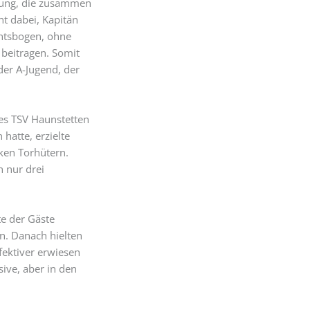
tzung, die zusammen
t dabei, Kapitän
chtsbogen, ohne
 beitragen. Somit
der A-Jugend, der
 des TSV Haunstetten
hatte, erzielte
ken Torhütern.
 nur drei
te der Gäste
en. Danach hielten
ffektiver erwiesen
ive, aber in den