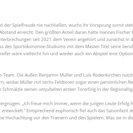
 der Spielfreude nie nachließen, wuchs ihr Vorsprung somit stetig
Abstand erreicht. Den größten Anteil daran hatte Hannes Fischer
Unterbrechungen seit 2021 dem Verein angehört und zunächst in d
ss des Sportökonomie-Studiums mit dem Master-Titel seine beruf
eifer wäre vielleicht hin und wieder auch ein Abspiel eine Optio
-Team. Die Außen Benjamin Müller und Luis Rodenkirchen nutzte
rn, wobei Müller mit sechs Feldtoren sogar einen persönlichen Re
h Schmälzle seinen umjubelten ersten Torerfolg in der Regionallig
Vergnügen: „Ich freue mich immer, wenn die jungen Leute Erfolg 
 entwickelt.“ Entsprechend euphorisch fiel auch das Saisonfazit 
 Hochachtung vor den Trainern und den Spielern. Was sie in dies