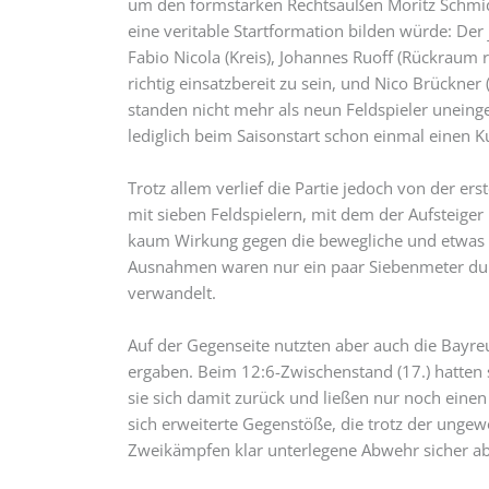
um den formstarken Rechtsaußen Moritz Schmidt 
eine veritable Startformation bilden würde: De
Fabio Nicola (Kreis), Johannes Ruoff (Rückraum
richtig einsatzbereit zu sein, und Nico Brückne
standen nicht mehr als neun Feldspieler uneinge
lediglich beim Saisonstart schon einmal einen Ku
Trotz allem verlief die Partie jedoch von der er
mit sieben Feldspielern, mit dem der Aufsteiger 
kaum Wirkung gegen die bewegliche und etwas d
Ausnahmen waren nur ein paar Siebenmeter durc
verwandelt.
Auf der Gegenseite nutzten aber auch die Bayreu
ergaben. Beim 12:6-Zwischenstand (17.) hatten s
sie sich damit zurück und ließen nur noch einen 
sich erweiterte Gegenstöße, die trotz der ungew
Zweikämpfen klar unterlegene Abwehr sicher a