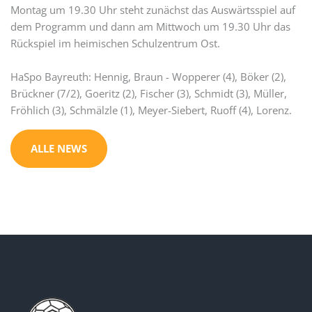
Montag um 19.30 Uhr steht zunächst das Auswärtsspiel auf
dem Programm und dann am Mittwoch um 19.30 Uhr das
Rückspiel im heimischen Schulzentrum Ost.
HaSpo Bayreuth: Hennig, Braun - Wopperer (4), Böker (2),
Brückner (7/2), Goeritz (2), Fischer (3), Schmidt (3), Müller,
Fröhlich (3), Schmälzle (1), Meyer-Siebert, Ruoff (4), Lorenz.
ALLE NEWS