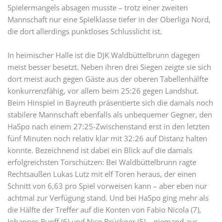
Spielermangels absagen musste – trotz einer zweiten
Mannschaft nur eine Spielklasse tiefer in der Oberliga Nord,
die dort allerdings punktloses Schlusslicht ist.
In heimischer Halle ist die DJK Waldbüttelbrunn dagegen
meist besser besetzt. Neben ihren drei Siegen zeigte sie sich
dort meist auch gegen Gäste aus der oberen Tabellenhälfte
konkurrenzfähig, vor allem beim 25:26 gegen Landshut.
Beim Hinspiel in Bayreuth präsentierte sich die damals noch
stabilere Mannschaft ebenfalls als unbequemer Gegner, den
HaSpo nach einem 27:25-Zwischenstand erst in den letzten
fünf Minuten noch relativ klar mit 32:26 auf Distanz halten
konnte. Bezeichnend ist dabei ein Blick auf die damals
erfolgreichsten Torschützen: Bei Waldbüttelbrunn ragte
Rechtsaußen Lukas Lutz mit elf Toren heraus, der einen
Schnitt von 6,63 pro Spiel vorweisen kann – aber eben nur
achtmal zur Verfügung stand. Und bei HaSpo ging mehr als
die Hälfte der Treffer auf die Konten von Fabio Nicola (7),
Johannes Ruoff (6) und Nico Brückner (5) – niemand aus