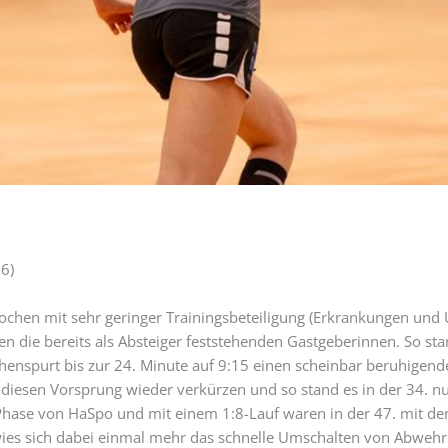
6)
chen mit sehr geringer Trainingsbeteiligung (Erkrankungen und 
 die bereits als Absteiger feststehenden Gastgeberinnen. So st
henspurt bis zur 24. Minute auf 9:15 einen scheinbar beruhigen
 diesen Vorsprung wieder verkürzen und so stand es in der 34. nu
 Phase von HaSpo und mit einem 1:8-Lauf waren in der 47. mit d
erwies sich dabei einmal mehr das schnelle Umschalten von Abwehr