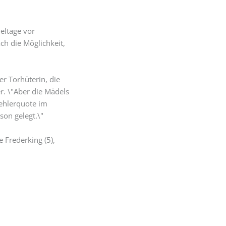
eltage vor
h die Möglichkeit,
er Torhüterin, die
r. \"Aber die Mädels
Fehlerquote im
son gelegt.\"
e Frederking (5),